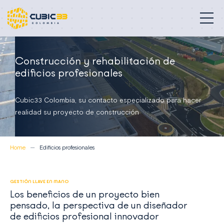
Edificios profesionales
Construcción y rehabilitación de
edificios profesionales
Nuestra misión
Cubic33 Colombia, su contacto especializado para hacer
Compromisos
realidad su proyecto de construcción
Proyectos
Home
Edificios profesionales
Quiénes somos
Contacto
GESTIÓN LLAVE EN MANO
Los beneficios de un proyecto bien
pensado, la perspectiva de un diseñador
Colombia
de edificios profesional innovador