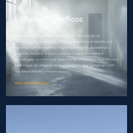
Edificios frigoríficos
La gestión de la refrigeración en los edificios es un
conocimiento complejo. CBC España lidera el diseño y la
construcción de edificios frigoríficos fiables, duraderos y
seguros. Nuestro equipo conoce toda la normativa y
tecnologías en torno a la creación de almacenes frigoríficos y
será capaz de imaginar las instalaciones que cumplirán con
sus expectativas y necesidades.
MÁS INFORMACIÓN +