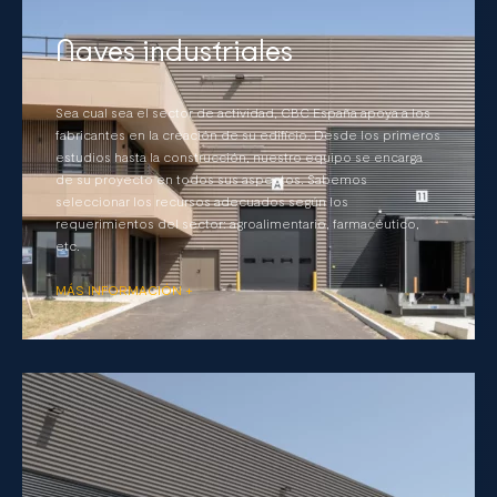
Naves industriales
Sea cual sea el sector de actividad, CBC España apoya a los
fabricantes en la creación de su edificio. Desde los primeros
estudios hasta la construcción, nuestro equipo se encarga
de su proyecto en todos sus aspectos. Sabemos
seleccionar los recursos adecuados según los
requerimientos del sector: agroalimentario, farmacéutico,
etc.
MÁS INFORMACIÓN +