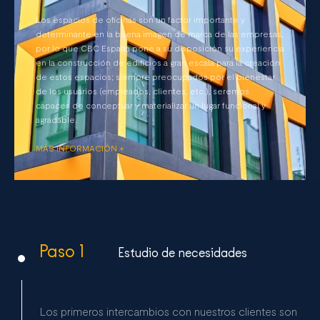
Los espacios de oficinas son un factor importante y
determinante en la buena imagen de marca de las empresas,
por lo que CBC España pone a su disposición su experiencia
en la construcción de edificios a gran escala para la creación
de estos espacios; siempre preocupados por el bienestar
de los usuarios (empleados, clientes, etc.), seremos
capaces de conceptuar y materializar un lugar funcional y
agradable.
MÁS INFORMACIÓN +
Paso 1
Estudio de necesidades
Los primeros intercambios con nuestros clientes son