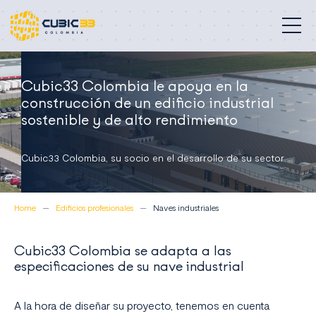
Edificios profesionales
Cubic33 Colombia le apoya en la
construcción de un edificio industrial
Nuestra misión
sostenible y de alto rendimiento
Compromisos
Cubic33 Colombia, su socio en el desarrollo de su sector
Proyectos
Home
Edificios profesionales
Naves industriales
Quiénes somos
Cubic33 Colombia se adapta a las
Contacto
especificaciones de su nave industrial
Colombia
A la hora de diseñar su proyecto, tenemos en cuenta