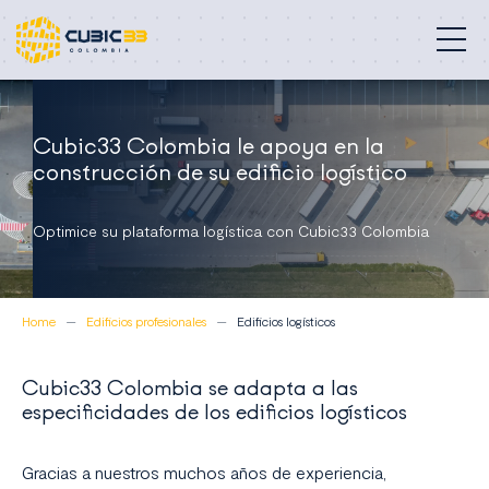
Edificios profesionales
Cubic33 Colombia le apoya en la
construcción de su edificio logístico
Nuestra misión
Compromisos
Optimice su plataforma logística con Cubic33 Colombia
Proyectos
Home
Edificios profesionales
Edificios logísticos
Quiénes somos
Cubic33 Colombia se adapta a las
Contacto
especificidades de los edificios logísticos
Colombia
Gracias a nuestros muchos años de experiencia,