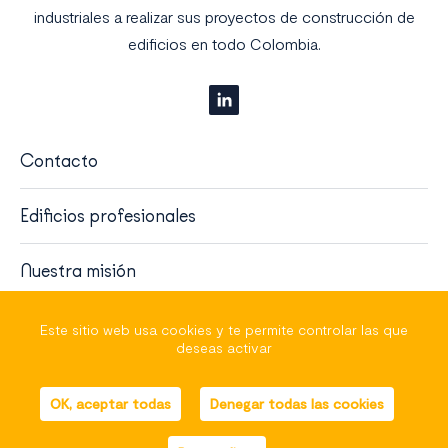
industriales a realizar sus proyectos de construcción de
edificios en todo Colombia.
Contacto
Edificios profesionales
Nuestra misión
Quiénes somos
Este sitio web usa cookies y te permite controlar las que
deseas activar
helli•hello
, french marketing
OK, aceptar todas
Denegar todas las cookies
Mapa del sitio
Avisos legales