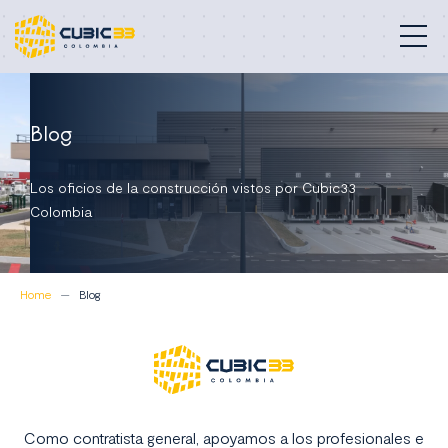
Edificios profesionales
Blog
Nuestra misión
Los oficios de la construcción vistos por Cubic33
Compromisos
Colombia
Proyectos
Home
Blog
Quiénes somos
Contacto
Colombia
Como contratista general, apoyamos a los profesionales e